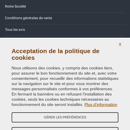
Notre Société
Conditions générales de vente
Tous les avis
Site Map
X
Acceptation de la politique de
Contactez-nous
cookies
Codes couleurs
Nous utilisons des cookies, y compris des cookies tiers,
pour assurer le bon fonctionnement du site et, avec votre
Politique de confidentialité - RGPD
consentement, pour recueillir des informations statistiques
sur la navigation sur le site et pour vous montrer des
messages personnalisés conformes à vos préférences.
En fermant la bannière ou en refusant l'installation des
cookies, seuls les cookies techniques nécessaires au
Copyright © 2014 - 2026. All Rights Reserved.
fonctionnement du site seront installés.
Plus d'information
Visiteurs online: 330
GÉRER LES PRÉFÉRENCES
Credits:
E-COMIT