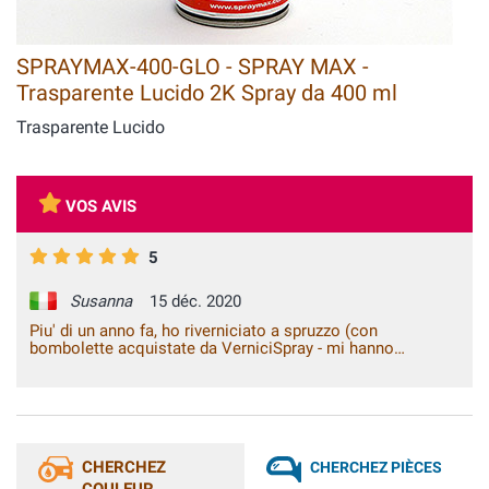
SPRAYMAX-400-GLO - SPRAY MAX -
Trasparente Lucido 2K Spray da 400 ml
Trasparente Lucido
VOS AVIS
5
Susanna
15 déc. 2020
Piu' di un anno fa, ho riverniciato a spruzzo (con
bombolette acquistate da VerniciSpray - mi hanno
suggerito come procedere e consigliato i prodotti piu'
adeguati) la mia auto ottenendo dei risultati eccellenti.
Ancora oggi la verniciatura e' in condizioni perfette
nonostante l'auto sia sottoposta a tutte le condizioni
climatiche.
CHERCHEZ
CHERCHEZ PIÈCES