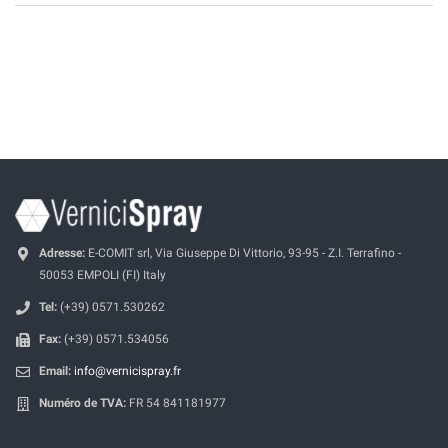
Adresse:
E-COMIT srl, Via Giuseppe Di Vittorio, 93-95 - Z.I. Terrafino -
50053 EMPOLI (FI) Italy
Tel:
(+39) 0571.530262
Fax:
(+39) 0571.534056
Email:
info@vernicispray.fr
Numéro de TVA:
FR 54 841181977