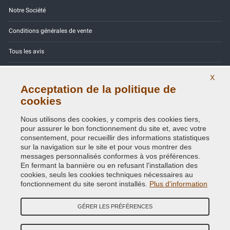
Notre Société
Conditions générales de vente
Tous les avis
Site Map
X
Acceptation de la politique de
Contactez-nous
cookies
Codes couleurs
Nous utilisons des cookies, y compris des cookies tiers,
pour assurer le bon fonctionnement du site et, avec votre
Politique de confidentialité - RGPD
consentement, pour recueillir des informations statistiques
sur la navigation sur le site et pour vous montrer des
messages personnalisés conformes à vos préférences.
En fermant la bannière ou en refusant l'installation des
cookies, seuls les cookies techniques nécessaires au
Copyright © 2014 - 2026. All Rights Reserved.
fonctionnement du site seront installés.
Plus d'information
Visiteurs online: 602
GÉRER LES PRÉFÉRENCES
Credits:
E-COMIT